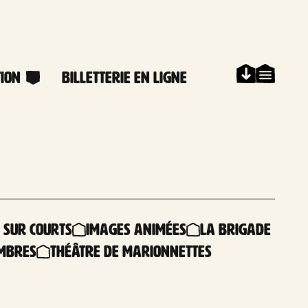
ion
Billetterie en ligne
 sur courts
Images animées
La Brigade
ombres
Théâtre de marionnettes