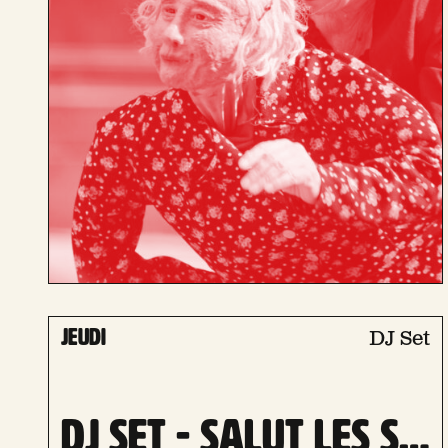
jeudi
DJ Set
DJ set - Salut les scopains