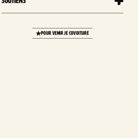
Soutiens
Leaflet
| 
+
POUR VENIR JE COVOITURE
−