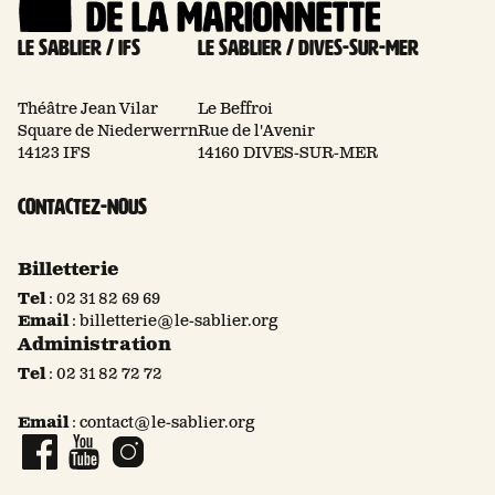
Le Sablier / Ifs
Le Sablier / Dives-sur-mer
Théâtre Jean Vilar
Le Beffroi
Square de Niederwerrn
Rue de l'Avenir
14123 IFS
14160 DIVES-SUR-MER
Contactez-nous
Billetterie
Tel
:
02 31 82 69 69
Email
:
billetterie@le-sablier.org
Administration
Tel
:
02 31 82 72 72
Email
:
contact@le-sablier.org
Page Facebook
Compte YouTube
Compte Instagram