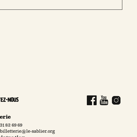
tez-nous
Page Facebook
Compte YouT
Compte
terie
31 82 69 69
billetterie@le-sablier.org