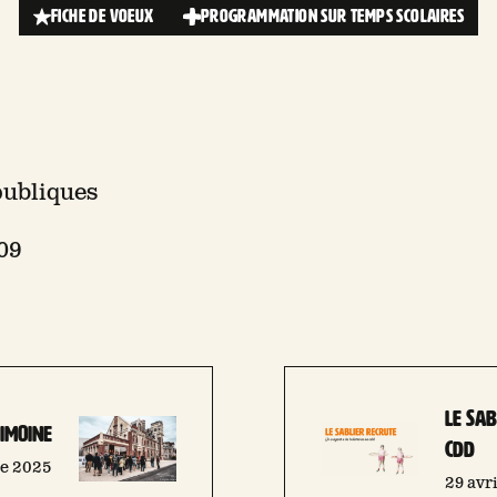
FICHE DE VOEUX
PROGRAMMATION SUR TEMPS SCOLAIRES
publiques
 09
LE SAB
imoine
CDD
re 2025
29 avr