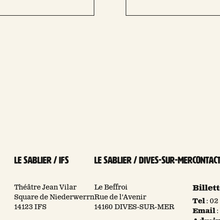
Le Sablier / Ifs
Le Sablier / Dives-sur-mer
Contac
Théâtre Jean Vilar
Le Beffroi
Billet
Square de Niederwerrn
Rue de l'Avenir
Tel
:
02 
14123 IFS
14160 DIVES-SUR-MER
Email
: