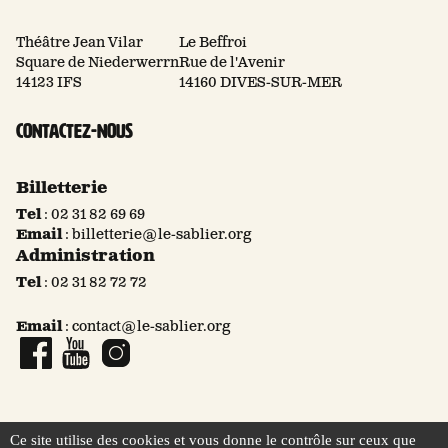
Théâtre Jean Vilar
Le Beffroi
Square de Niederwerrn
Rue de l'Avenir
14123 IFS
14160 DIVES-SUR-MER
Contactez-nous
Billetterie
Tel
:
02 31 82 69 69
Email
:
billetterie@le-sablier.org
Administration
Tel
:
02 31 82 72 72
Email
:
contact@le-sablier.org
Page Facebook
Compte YouTube
Compte Instagram
Ce site utilise des cookies et vous donne le contrôle sur ceux que