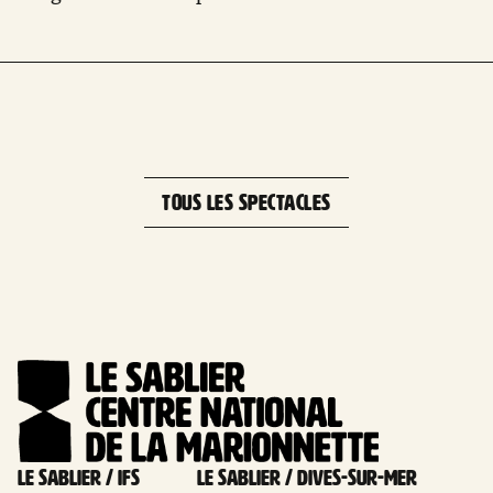
Leaflet
| 
×
+
Collège Gisèle Guillemot, Mondeville,
France
−
TOUS LES SPECTACLES
Le Sablier / Ifs
Le Sablier / Dives-sur-mer