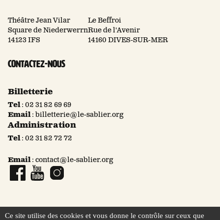
Théâtre Jean Vilar
Le Beffroi
Square de Niederwerrn
Rue de l'Avenir
14123 IFS
14160 DIVES-SUR-MER
Contactez-nous
Billetterie
Tel
:
02 31 82 69 69
Email
:
billetterie@le-sablier.org
Administration
Tel
:
02 31 82 72 72
Email
:
contact@le-sablier.org
Page Facebook
Compte YouTube
Compte Instagram
Ce site utilise des cookies et vous donne le contrôle sur ceux que