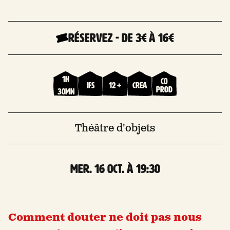
Réservez
-
De 3€
à 16€
1h
Co
Ifs
12 +
Crea
prod
30mn
Théâtre d'objets
mer. 16 Oct. à 19:30
Comment douter ne doit pas nous