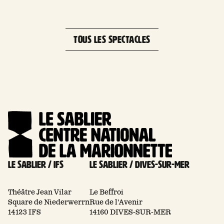
Leaflet
| 
×
+
Square Niederwerrn, 14123 Ifs, France
−
TOUS LES SPECTACLES
Le Sablier / Ifs
Le Sablier / Dives-sur-mer
Théâtre Jean Vilar
Le Beffroi
Square de Niederwerrn
Rue de l'Avenir
14123 IFS
14160 DIVES-SUR-MER