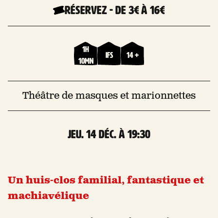
Réservez
-
De 3€
à 16€
1h
Ifs
14 +
10mn
Théâtre de masques et marionnettes
jeu. 14 Déc. à 19:30
Un huis-clos familial, fantastique et
machiavélique