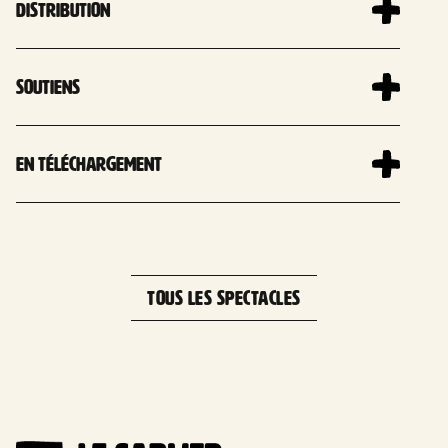
Distribution
Soutiens
En téléchargement
Leaflet
| 
×
+
Square Niederwerrn, 14123 Ifs, France
−
TOUS LES SPECTACLES