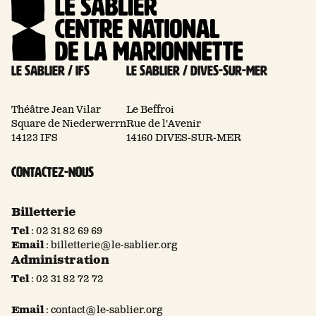
Le Sablier / Ifs
Le Sablier / Dives-sur-mer
Théâtre Jean Vilar
Le Beffroi
Square de Niederwerrn
Rue de l'Avenir
14123 IFS
14160 DIVES-SUR-MER
Contactez-nous
Billetterie
Tel
:
02 31 82 69 69
Email
:
billetterie@le-sablier.org
Administration
Tel
:
02 31 82 72 72
Email
:
contact@le-sablier.org