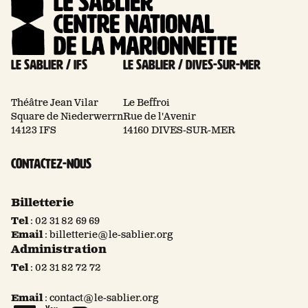
Le Sablier / Ifs
Le Sablier / Dives-sur-mer
Théâtre Jean Vilar
Le Beffroi
Square de Niederwerrn
Rue de l'Avenir
14123 IFS
14160 DIVES-SUR-MER
Contactez-nous
Billetterie
Tel
:
02 31 82 69 69
Email
:
billetterie@le-sablier.org
Administration
Tel
:
02 31 82 72 72
Email
:
contact@le-sablier.org