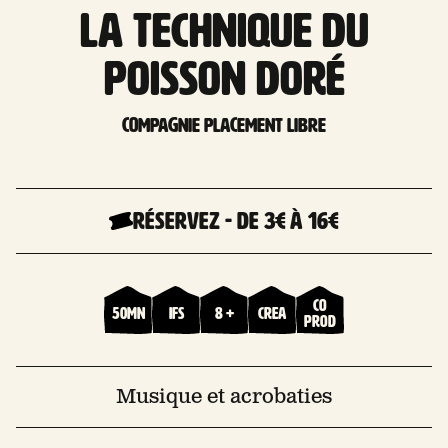
La technique du
poisson doré
Compagnie Placement libre
Réservez
-
De 3€
à 16€
Co
50mn
Ifs
8 +
Crea
prod
Musique et acrobaties