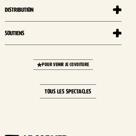
Distribution
Soutiens
Leaflet
| 
×
+
Le Sablier - Centre national de la
POUR VENIR JE COVOITURE
marionnette, Ifs, France
−
TOUS LES SPECTACLES