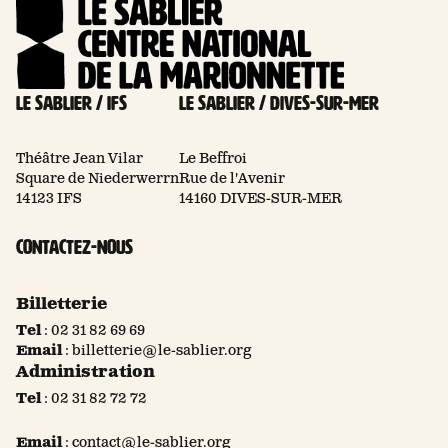
Le Sablier / Ifs
Le Sablier / Dives-sur-mer
Théâtre Jean Vilar
Le Beffroi
Square de Niederwerrn
Rue de l'Avenir
14123 IFS
14160 DIVES-SUR-MER
Contactez-nous
Billetterie
Tel
:
02 31 82 69 69
Email
:
billetterie@le-sablier.org
Administration
Tel
:
02 31 82 72 72
Email
:
contact@le-sablier.org