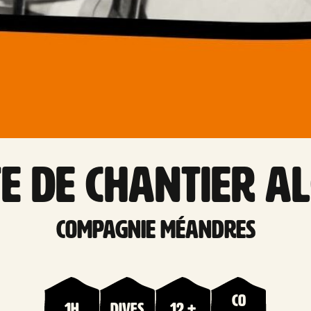
te de chantier A
Compagnie Méandres
Co
1h
Dives
12 +