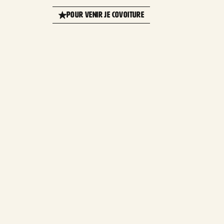
×
+
Rue de l'Avenir, Dives-sur-Mer, France
POUR VENIR JE COVOITURE
−