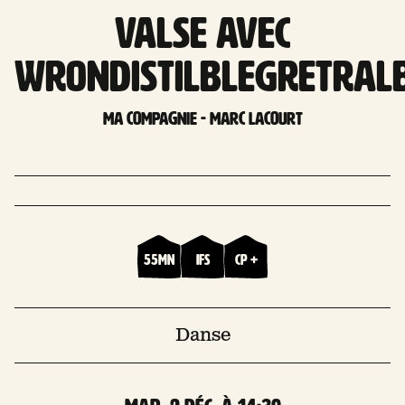
Valse avec
Wrondistilblegretral
MA Compagnie - Marc Lacourt
55mn
Ifs
CP +
Danse