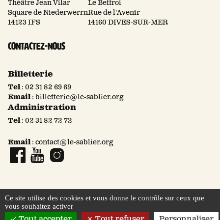
Théâtre Jean Vilar
Le Beffroi
Square de Niederwerrn
Rue de l'Avenir
14123 IFS
14160 DIVES-SUR-MER
Contactez-nous
Billetterie
Tel
:
02 31 82 69 69
Email
:
billetterie@le-sablier.org
Administration
Tel
:
02 31 82 72 72
Email
:
contact@le-sablier.org
Page Facebook
Compte YouTube
Compte Instagram
Ce site utilise des cookies et vous donne le contrôle sur ceux que
vous souhaitez activer
© 2026 Le Sablier
Mentions légales
Tout accepter
Tout refuser
Personnaliser