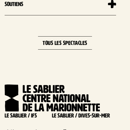
Soutiens
Leaflet
| 
×
+
Square Niederwerrn, 14123 Ifs, France
−
TOUS LES SPECTACLES
Le Sablier / Ifs
Le Sablier / Dives-sur-mer