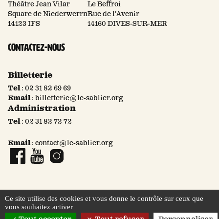
Théâtre Jean Vilar
Le Beffroi
Square de Niederwerrn
Rue de l'Avenir
14123 IFS
14160 DIVES-SUR-MER
Contactez-nous
Billetterie
Tel
:
02 31 82 69 69
Email
:
billetterie@le-sablier.org
Administration
Tel
:
02 31 82 72 72
Email
:
contact@le-sablier.org
Page Facebook
Compte YouTube
Compte Instagram
Ce site utilise des cookies et vous donne le contrôle sur ceux que
vous souhaitez activer
© 2026 Le Sablier
Mentions légales