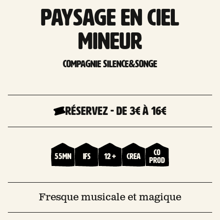
Paysage en ciel
mineur
Compagnie Silence&Songe
Réservez
-
De 3€
à 16€
Co
55mn
Ifs
12 +
Crea
prod
Fresque musicale et magique