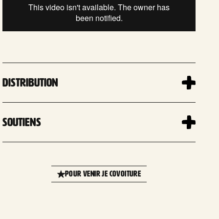
Distribution
Soutiens
Leaflet
| 
×
+
Le Sablier - Centre national de la
POUR VENIR JE COVOITURE
marionnette, Ifs, France
−