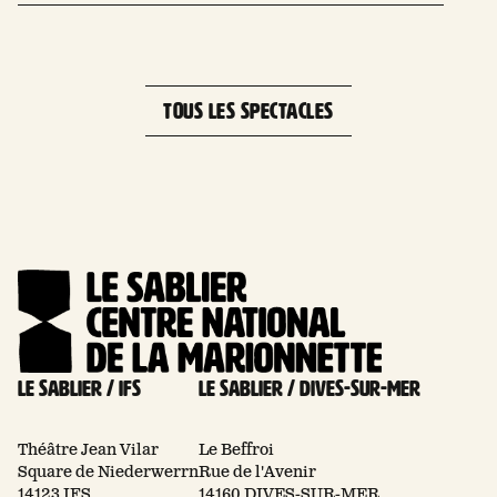
Leaflet
| 
×
+
Square Niederwerrn, 14123 Ifs, France
−
TOUS LES SPECTACLES
Le Sablier / Ifs
Le Sablier / Dives-sur-mer
Théâtre Jean Vilar
Le Beffroi
Square de Niederwerrn
Rue de l'Avenir
14123 IFS
14160 DIVES-SUR-MER