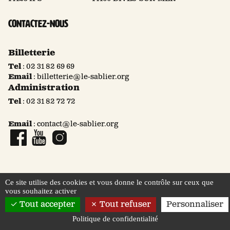
Contactez-nous
Billetterie
Tel
:
02 31 82 69 69
Email
:
billetterie@le-sablier.org
Administration
Tel
:
02 31 82 72 72
Email
:
contact@le-sablier.org
Page Facebook
Compte YouTube
Compte Instagram
Ce site utilise des cookies et vous donne le contrôle sur ceux que
vous souhaitez activer
© 2026 Le Sablier
Mentions légales
Tout accepter
Tout refuser
Personnaliser
Politique de confidentialité
Politique de confidentialité
Saison
Festival
Création
Billetterie