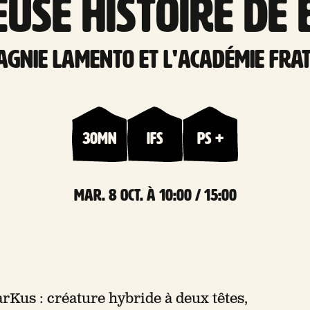
euse histoire de
gnie Lamento et L'académie Frat
30mn
Ifs
PS +
mar. 8 Oct. à 10:00 / 15:00
rKus : créature hybride à deux têtes,