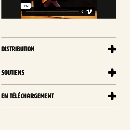
Distribution
Soutiens
En téléchargement
Leaflet
| 
×
+
Square Niederwerrn, 14123 Ifs, France