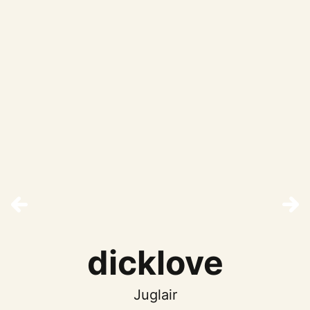
dicklove
Juglair