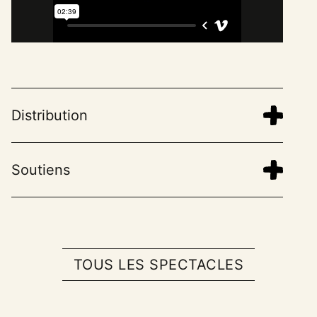
Distribution
Soutiens
Leaflet
| 
×
+
Square Niederwerrn, 14123 Ifs, France
−
TOUS LES SPECTACLES