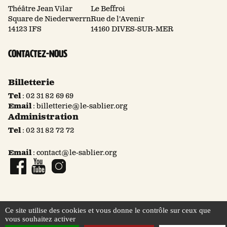
Théâtre Jean Vilar
Le Beffroi
Square de Niederwerrn
Rue de l'Avenir
14123 IFS
14160 DIVES-SUR-MER
Contactez-nous
Billetterie
Tel
:
02 31 82 69 69
Email
:
billetterie@le-sablier.org
Administration
Tel
:
02 31 82 72 72
Email
:
contact@le-sablier.org
Page Facebook
Compte YouTube
Compte Instagram
Ce site utilise des cookies et vous donne le contrôle sur ceux que
vous souhaitez activer
© 2026 Le Sablier