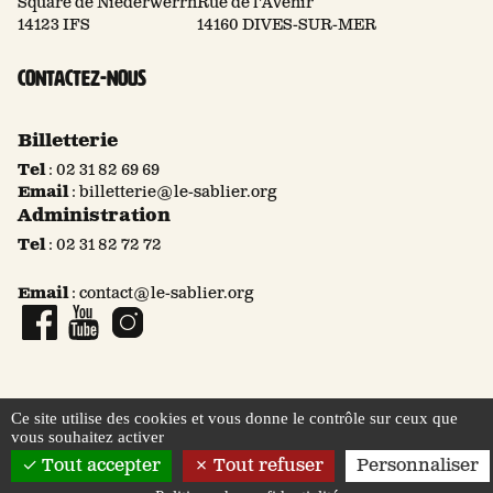
Square de Niederwerrn
Rue de l'Avenir
14123 IFS
14160 DIVES-SUR-MER
Contactez-nous
Billetterie
Tel
:
02 31 82 69 69
Email
:
billetterie@le-sablier.org
Administration
Tel
:
02 31 82 72 72
Email
:
contact@le-sablier.org
Page Facebook
Compte YouTube
Compte Instagram
Ce site utilise des cookies et vous donne le contrôle sur ceux que
vous souhaitez activer
© 2026 Le Sablier
Mentions légales
Tout accepter
Tout refuser
Personnaliser
Politique de confidentialité