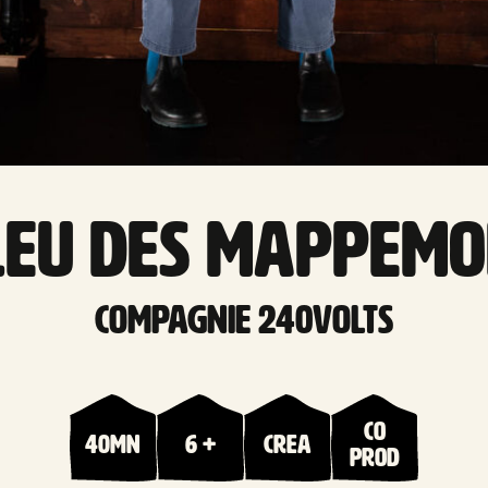
LEU DES MAPPEM
Compagnie 240volts
Co
40mn
6 +
Crea
prod