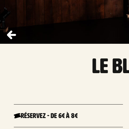
LE B
Réservez
-
De 6€
à 8€