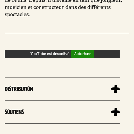
de 14 ans. Depuis, il travaille en tant que jongleur,
musicien et constructeur dans des différents
spectacles.
YouTube est désactivé.
Autoriser
Distribution
Soutiens
Leaflet
| 