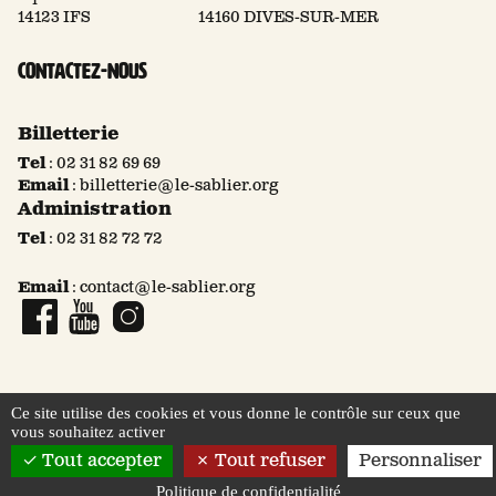
14123 IFS
14160 DIVES-SUR-MER
Contactez-nous
Billetterie
Tel
:
02 31 82 69 69
Email
:
billetterie@le-sablier.org
Administration
Tel
:
02 31 82 72 72
Email
:
contact@le-sablier.org
Page Facebook
Compte YouTube
Compte Instagram
Ce site utilise des cookies et vous donne le contrôle sur ceux que
vous souhaitez activer
© 2026 Le Sablier
Mentions légales
Tout accepter
Tout refuser
Personnaliser
Politique de confidentialité
Politique de confidentialité
Saison
Festival
Création
Billetterie