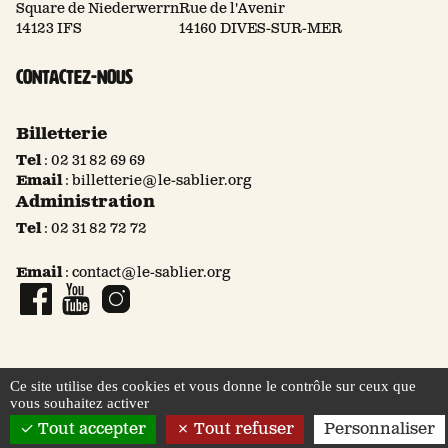
Square de Niederwerrn
Rue de l'Avenir
14123 IFS
14160 DIVES-SUR-MER
Contactez-nous
Billetterie
Tel
:
02 31 82 69 69
Email
:
billetterie@le-sablier.org
Administration
Tel
:
02 31 82 72 72
Email
:
contact@le-sablier.org
Page Facebook
Compte YouTube
Compte Instagram
Ce site utilise des cookies et vous donne le contrôle sur ceux que
vous souhaitez activer
© 2026 Le Sablier
Mentions légales
Tout accepter
Tout refuser
Personnaliser
Politique de confidentialité