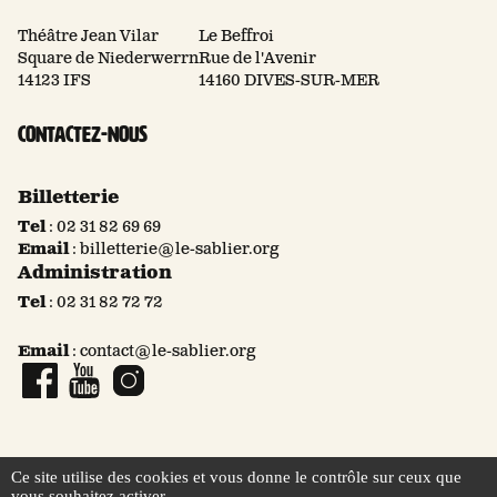
Théâtre Jean Vilar
Le Beffroi
Square de Niederwerrn
Rue de l'Avenir
14123 IFS
14160 DIVES-SUR-MER
Contactez-nous
Billetterie
Tel
:
02 31 82 69 69
Email
:
billetterie@le-sablier.org
Administration
Tel
:
02 31 82 72 72
Email
:
contact@le-sablier.org
Page Facebook
Compte YouTube
Compte Instagram
Ce site utilise des cookies et vous donne le contrôle sur ceux que
vous souhaitez activer