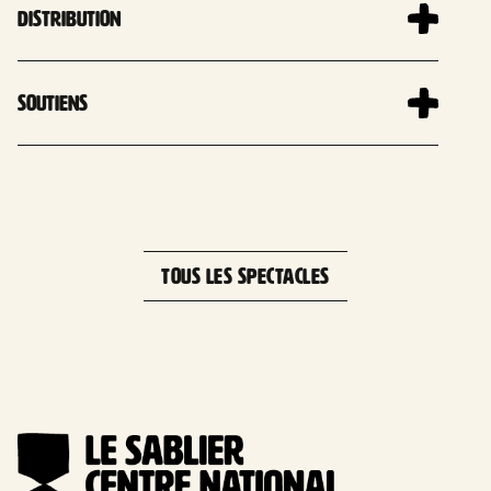
Distribution
Soutiens
Leaflet
| 
+
−
TOUS LES SPECTACLES