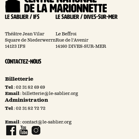
Le Sablier / Ifs
Le Sablier / Dives-sur-mer
Théâtre Jean Vilar
Le Beffroi
Square de Niederwerrn
Rue de l'Avenir
14123 IFS
14160 DIVES-SUR-MER
Contactez-nous
Billetterie
Tel
:
02 31 82 69 69
Email
:
billetterie@le-sablier.org
Administration
Tel
:
02 31 82 72 72
Email
:
contact@le-sablier.org
Page Facebook
Compte YouTube
Compte Instagram