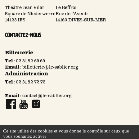
Théâtre Jean Vilar
Le Beffroi
Square de Niederwerrn
Rue de l'Avenir
14123 IFS
14160 DIVES-SUR-MER
Contactez-nous
Billetterie
Tel
:
02 31 82 69 69
Email
:
billetterie@le-sablier.org
Administration
Tel
:
02 31 82 72 72
Email
:
contact@le-sablier.org
Page Facebook
Compte YouTube
Compte Instagram
Ce site utilise des cookies et vous donne le contrôle sur ceux que
vous souhaitez activer
© 2026 Le Sablier